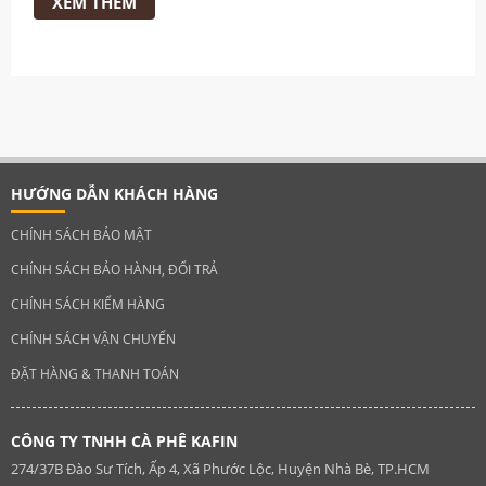
XEM THÊM
HƯỚNG DẪN KHÁCH HÀNG
CHÍNH SÁCH BẢO MẬT
CHÍNH SÁCH BẢO HÀNH, ĐỔI TRẢ
CHÍNH SÁCH KIỂM HÀNG
CHÍNH SÁCH VẬN CHUYỂN
ĐẶT HÀNG & THANH TOÁN
CÔNG TY TNHH CÀ PHÊ KAFIN
274/37B Đào Sư Tích, Ấp 4, Xã Phước Lộc, Huyện Nhà Bè, TP.HCM