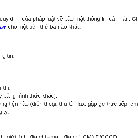
ịnh của pháp luật về bảo mật thông tin cá nhân. Chún
cho một bên thứ ba nào khác.
.vn
g tin.
 thi.
y bằng hình thức khác).
g tiện nào (điện thoại, thư từ, fax, gặp gỡ trực tiếp, e
 ty.
nh, giới tính, địa chỉ email, địa chỉ, CMND/CCCD;