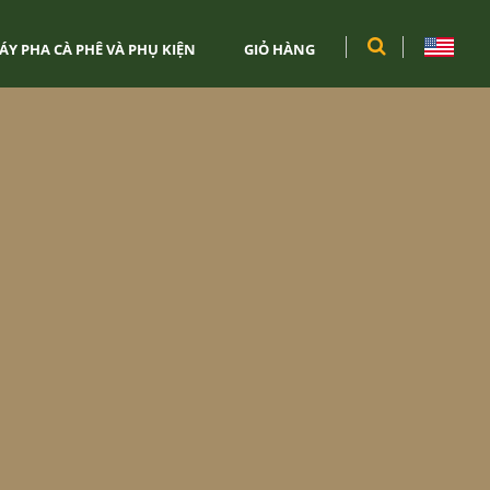
ÁY PHA CÀ PHÊ VÀ PHỤ KIỆN
GIỎ HÀNG