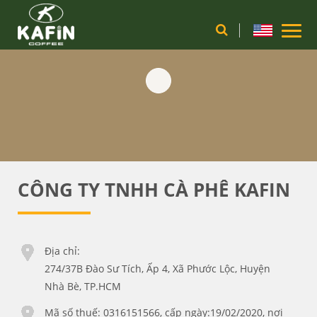
CÔNG TY TNHH CÀ PHÊ KAFIN
Địa chỉ:
274/37B Đào Sư Tích, Ấp 4, Xã Phước Lộc, Huyện
Nhà Bè, TP.HCM
Mã số thuế: 0316151566, cấp ngày:19/02/2020, nơi