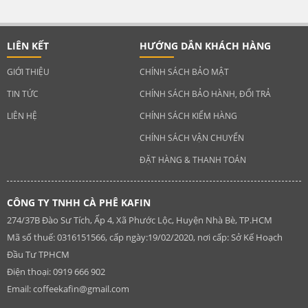
LIÊN KẾT
HƯỚNG DẪN KHÁCH HÀNG
GIỚI THIỆU
CHÍNH SÁCH BẢO MẬT
TIN TỨC
CHÍNH SÁCH BẢO HÀNH, ĐỔI TRẢ
LIÊN HỆ
CHÍNH SÁCH KIỂM HÀNG
CHÍNH SÁCH VẬN CHUYỂN
ĐẶT HÀNG & THANH TOÁN
CÔNG TY TNHH CÀ PHÊ KAFIN
274/37B Đào Sư Tích, Ấp 4, Xã Phước Lộc, Huyện Nhà Bè, TP.HCM
Mã số thuế: 0316151566, cấp ngày:19/02/2020, nơi cấp: Sở Kế Hoạch
Đầu Tư TPHCM
Điện thoại: 0919 666 902
Email:
coffeekafin@gmail.com