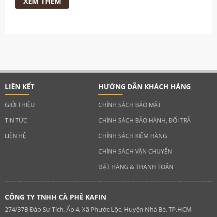
XEM THÊM
LIÊN KẾT
HƯỚNG DẪN KHÁCH HÀNG
GIỚI THIỆU
CHÍNH SÁCH BẢO MẬT
TIN TỨC
CHÍNH SÁCH BẢO HÀNH, ĐỔI TRẢ
LIÊN HỆ
CHÍNH SÁCH KIỂM HÀNG
CHÍNH SÁCH VẬN CHUYỂN
ĐẶT HÀNG & THANH TOÁN
CÔNG TY TNHH CÀ PHÊ KAFIN
274/37B Đào Sư Tích, Ấp 4, Xã Phước Lộc, Huyện Nhà Bè, TP.HCM