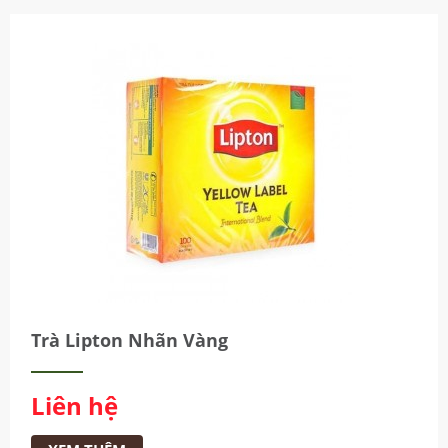
Giá thấp - cao
Giá cao - thấp
Trà Lipton Nhãn Vàng
Liên hệ