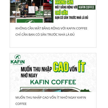
KHÔNG CẦN MẶT BẰNG RỘNG VỚI KAFIN COFFEE
CHỈ CẦN BẠN CÓ SÂN TRƯỚC NHÀ LÀ ĐỦ
MUỐN THU NHẬP CAO VỐN ÍT NHỚ NGAY KAFIN
COFFEE