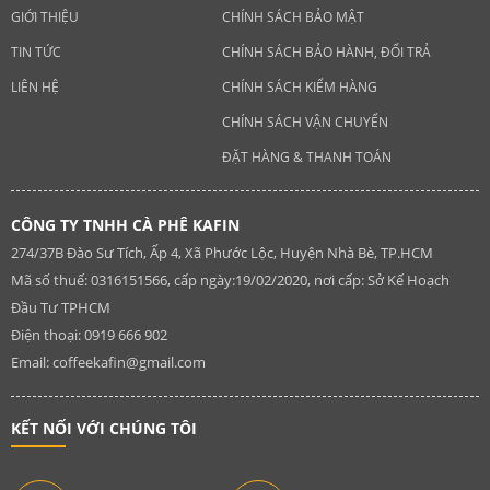
GIỚI THIỆU
CHÍNH SÁCH BẢO MẬT
TIN TỨC
CHÍNH SÁCH BẢO HÀNH, ĐỔI TRẢ
LIÊN HỆ
CHÍNH SÁCH KIỂM HÀNG
CHÍNH SÁCH VẬN CHUYỂN
ĐẶT HÀNG & THANH TOÁN
CÔNG TY TNHH CÀ PHÊ KAFIN
274/37B Đào Sư Tích, Ấp 4, Xã Phước Lộc, Huyện Nhà Bè, TP.HCM
Mã số thuế: 0316151566, cấp ngày:19/02/2020, nơi cấp: Sở Kế Hoạch
Đầu Tư TPHCM
Điện thoại: 0919 666 902
Email:
coffeekafin@gmail.com
KẾT NỐI VỚI CHÚNG TÔI