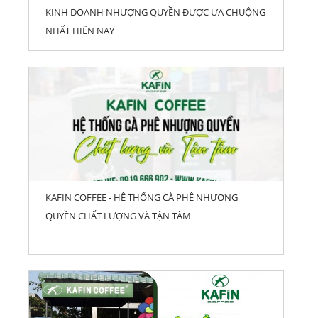
KINH DOANH NHƯỢNG QUYỀN ĐƯỢC ƯA CHUỘNG
NHẤT HIỆN NAY
KAFIN COFFEE - HỆ THỐNG CÀ PHÊ NHƯỢNG
QUYỀN CHẤT LƯỢNG VÀ TẬN TÂM