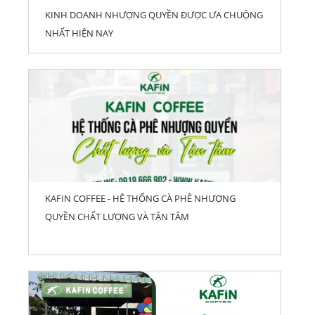
KINH DOANH NHƯỢNG QUYỀN ĐƯỢC ƯA CHUỘNG
NHẤT HIỆN NAY
KAFIN COFFEE - HỆ THỐNG CÀ PHÊ NHƯỢNG
QUYỀN CHẤT LƯỢNG VÀ TẬN TÂM