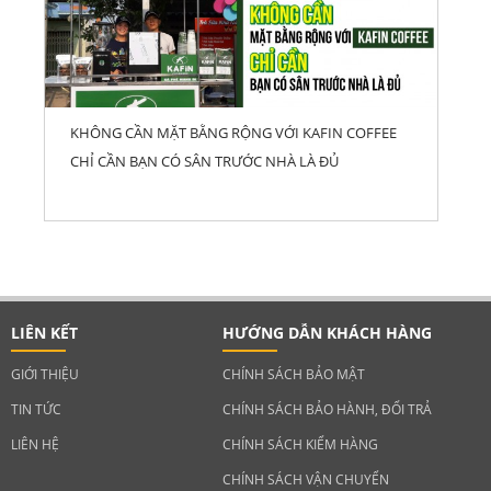
KHÔNG CẦN MẶT BẰNG RỘNG VỚI KAFIN COFFEE
CHỈ CẦN BẠN CÓ SÂN TRƯỚC NHÀ LÀ ĐỦ
LIÊN KẾT
HƯỚNG DẪN KHÁCH HÀNG
GIỚI THIỆU
CHÍNH SÁCH BẢO MẬT
TIN TỨC
CHÍNH SÁCH BẢO HÀNH, ĐỔI TRẢ
LIÊN HỆ
CHÍNH SÁCH KIỂM HÀNG
CHÍNH SÁCH VẬN CHUYỂN